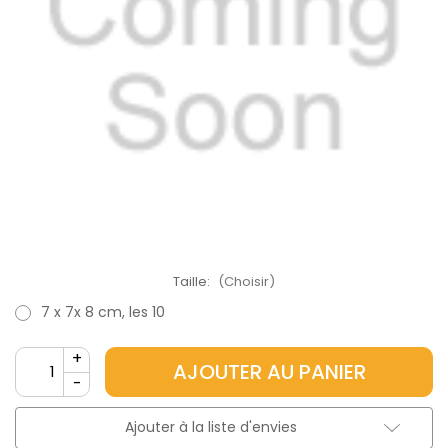
Taille:
(Choisir)
7 x 7x 8 cm, les 10
Stock
Augmenter
+
la
actuel :
Diminuer
-
quantité
la
pour
quantité
Pots
pour
Ajouter à la liste d'envies
carrés
Pots
semi