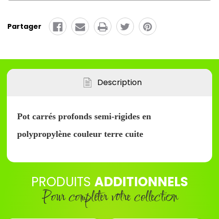
carrés
rigide
semi
couleur
rigide
terre
couleur
cuite
Partager
terre
cuite
Description
Pot carrés profonds semi-rigides en
polypropylène couleur terre cuite
PRODUITS
ADDITIONNELS
Pour compléter votre collection