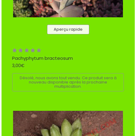
Aperçu rapide
Pachyphytum bracteosum
3,00€
Désolé, nous avons tout vendu. Ce produit sera à
nouveau disponible après la prochaine
multiplication.