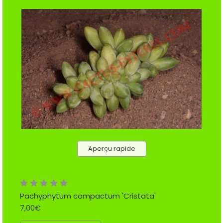
Aperçu rapide
Pachyphytum compactum 'Cristata'
7,00€