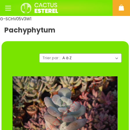
G-SCHV05V3W1
Pachyphytum
Trier par :