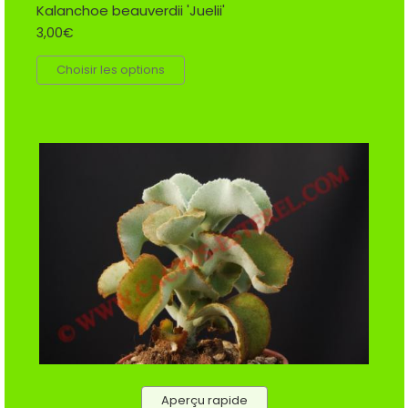
Kalanchoe beauverdii 'Juelii'
3,00€
Choisir les options
Aperçu rapide