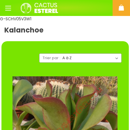
G-SCHV05V3W1
Kalanchoe
Trier par :