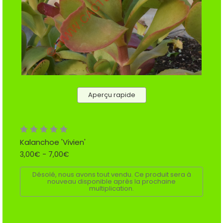
Aperçu rapide
Kalanchoe 'Vivien'
3,00€ - 7,00€
Désolé, nous avons tout vendu. Ce produit sera à
nouveau disponible après la prochaine
multiplication.