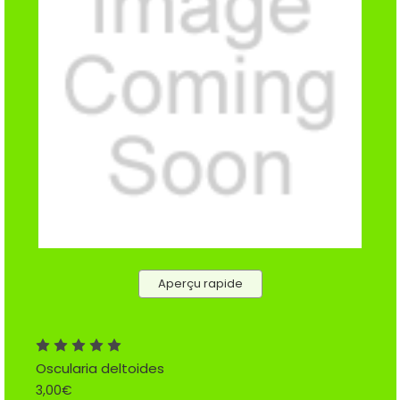
Aperçu rapide
Oscularia deltoides
3,00€