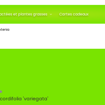
actées et plantes grasses
Cartes cadeaux
ptenia
cordifolia 'variegata'