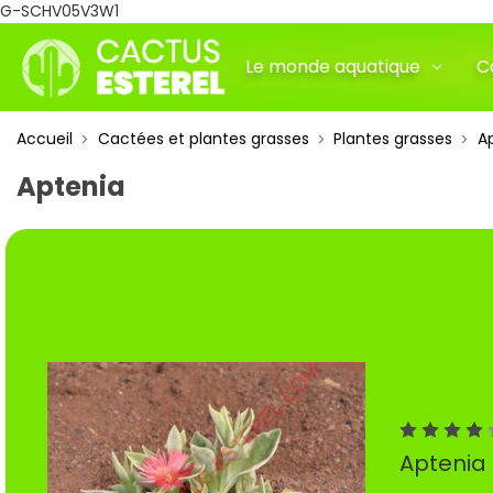
G-SCHV05V3W1
Le monde aquatique
C
Accueil
Cactées et plantes grasses
Plantes grasses
A
Aptenia
Aptenia 