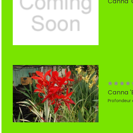
Canna '
Canna '
Profondeur 