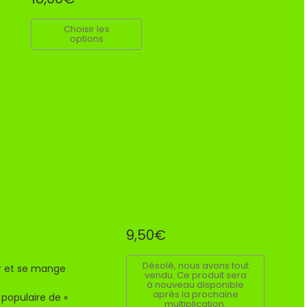
Choisir les
options
9,50€
Désolé, nous avons tout
ver et se mange
vendu. Ce produit sera
à nouveau disponible
après la prochaine
pulaire de «
multiplication.