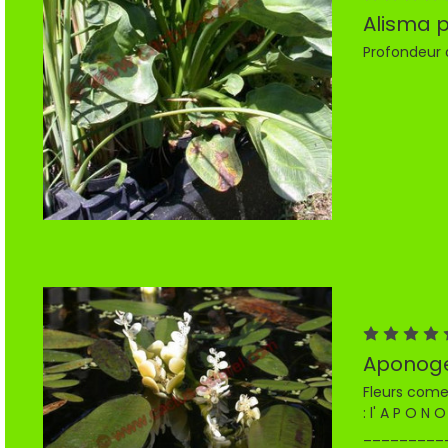
Alisma 
Profondeur 
Aponoge
Fleurs comes
: l' A P O N
__________