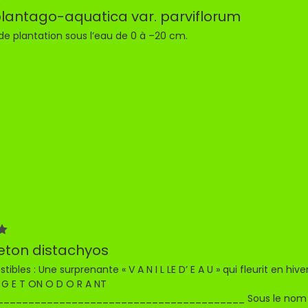
plantago-aquatica var. parviflorum
de plantation sous l’eau de 0 à –20 cm.
ton distachyos
tibles : Une surprenante « V A N I L LE D’ E A U » qui fleurit en hi
 O G E T ON O D O R A NT
_______________________________________ Sous le nom po