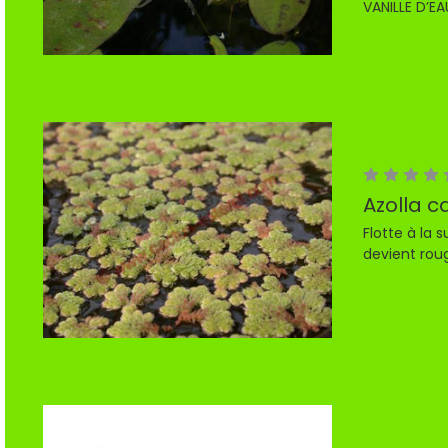
VANILLE D’EAU
Azolla c
Flotte à la 
devient rou