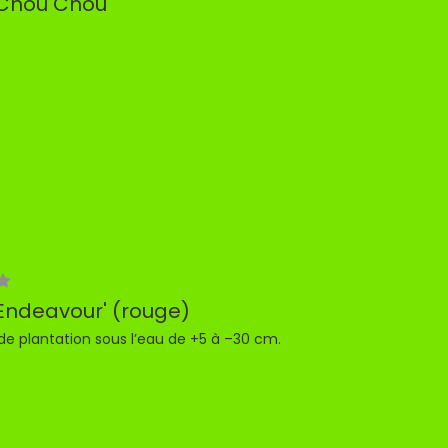
Chou Chou'
Endeavour' (rouge)
de plantation sous l’eau de +5 à –30 cm.