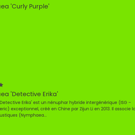
a 'Curly Purple'
a 'Detective Erika'
etective Erika' est un nénuphar hybride intergénérique (ISG –
ric) exceptionnel, créé en Chine par Zijun Li en 2013. Il associe la
ustiques (Nymphaea...