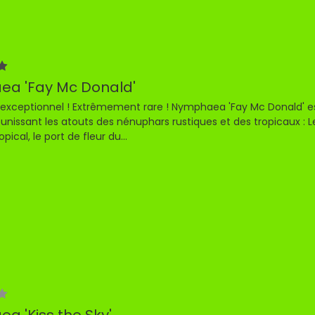
a 'Fay Mc Donald'
exceptionnel ! Extrêmement rare ! Nymphaea 'Fay Mc Donald' es
éunissant les atouts des nénuphars rustiques et des tropicaux : L
ical, le port de fleur du...
a 'Kiss the Sky'