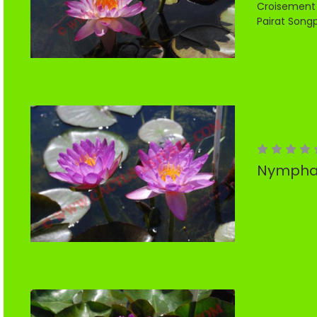
Croisement 
Pairat Song
Nymphae