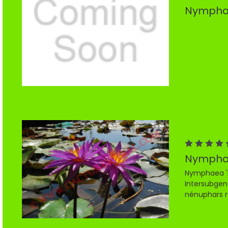
Nymphae
Nymphae
Nymphaea 'D
Intersubgene
nénuphars r