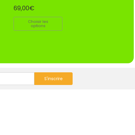
69,00€
Choisir les
options