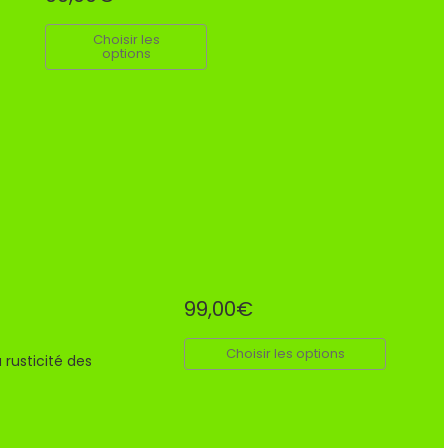
Choisir les
options
99,00€
Choisir les options
 rusticité des