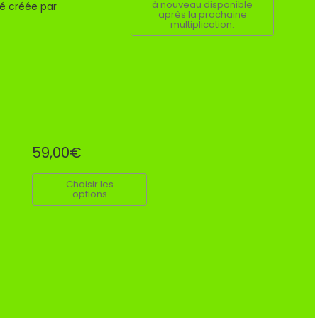
à nouveau disponible
té créée par
après la prochaine
multiplication.
59,00€
Choisir les
options