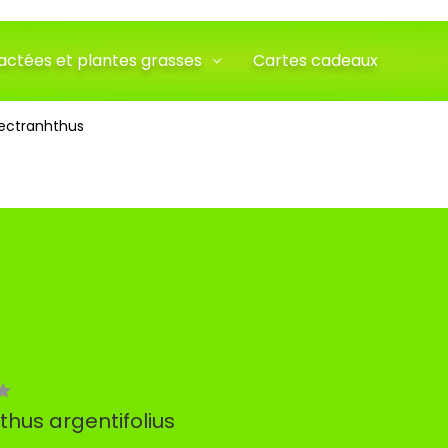
actées et plantes grasses
Cartes cadeaux
lectranhthus
thus argentifolius