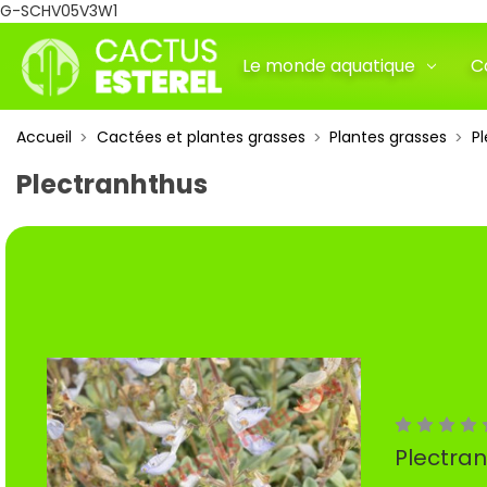
G-SCHV05V3W1
Le monde aquatique
C
Accueil
Cactées et plantes grasses
Plantes grasses
P
Plectranhthus
Plectran