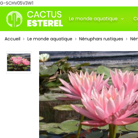
G-SCHV05V3W1
Le monde aquatique
C
Accueil
Le monde aquatique
Nénuphars rustiques
Nén