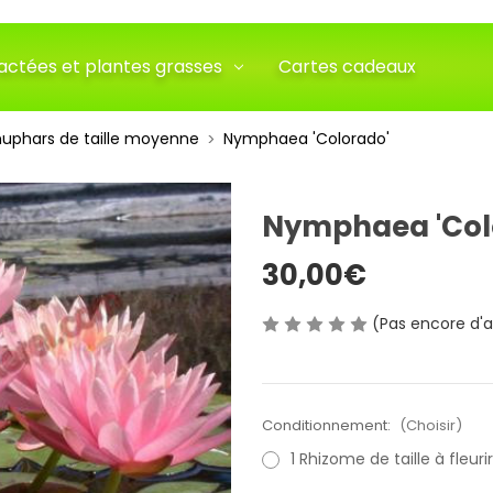
actées et plantes grasses
Cartes cadeaux
uphars de taille moyenne
Nymphaea 'Colorado'
Nymphaea 'Col
30,00€
(Pas encore d'a
Conditionnement:
(Choisir)
1 Rhizome de taille à fleurir