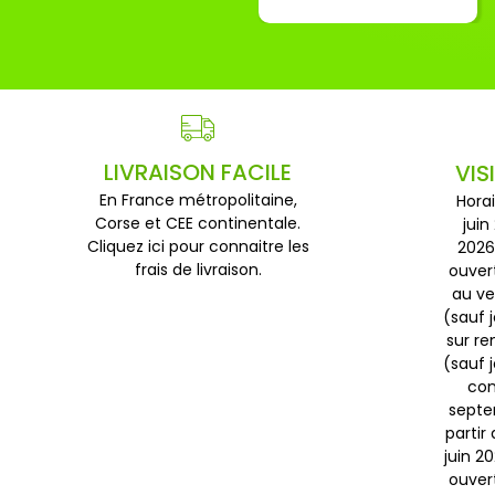
LIVRAISON FACILE
VIS
En France métropolitaine,
Horai
Corse et CEE continentale.
juin
Cliquez ici pour connaitre les
2026
frais de livraison.
ouver
au ve
(sauf j
sur r
(sauf 
con
septem
partir
juin 2
ouver