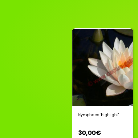
Nymphaea 'Highlight'
30,00€