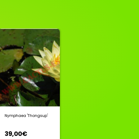
Nymphaea 'Thongsup'
39,00€