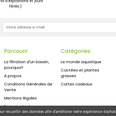
d d'expositions et jours
fériés.)
Adresse
e-
mail
Parcourir
Catégories
La filtration d'un bassin,
Le monde aquatique
pourquoi?
Cactées et plantes
A propos
grasses
Conditions Générales de
Cartes cadeaux
Vente
Mentions légales
Nous contacter
our recueillir des données afin d'améliorer votre expérience d'achat
Plan du site