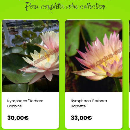
Pour compléter votre collection
Nymphaea 'Barbara
Nymphaea 'Barbara
Dobbins'
Barnette'
30,00€
33,00€