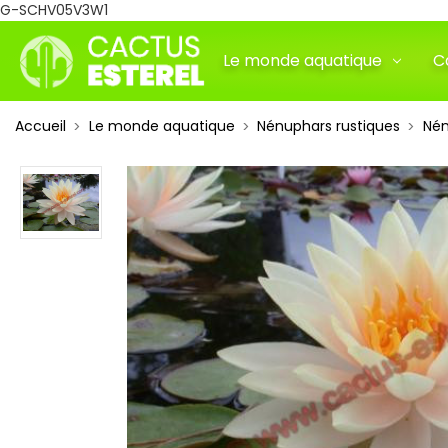
G-SCHV05V3W1
Le monde aquatique
C
Accueil
Le monde aquatique
Nénuphars rustiques
Nén