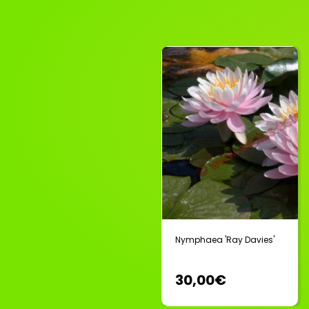
Nymphaea 'Ray Davies'
30,00€