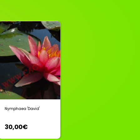
Nymphaea 'David'
30,00€