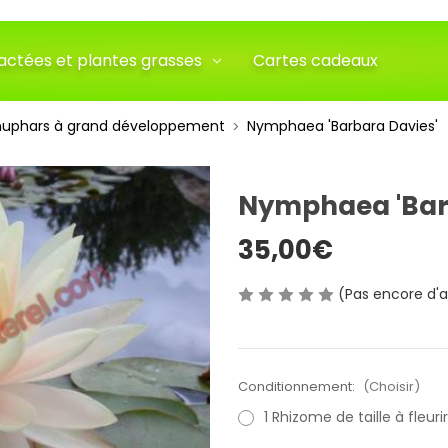
actées et plantes grasses
Cartes cadeaux
uphars à grand développement
Nymphaea 'Barbara Davies'
Nymphaea 'Bar
35,00€
(Pas encore d'a
Conditionnement:
(Choisir)
1 Rhizome de taille à fleurir