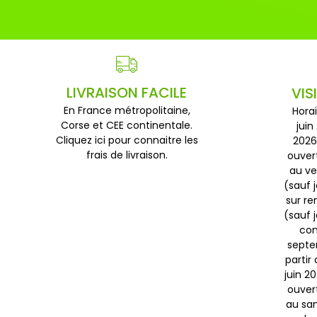
LIVRAISON FACILE
VIS
En France métropolitaine,
Horai
Corse et CEE continentale.
juin
Cliquez ici pour connaitre les
2026
frais de livraison.
ouver
au ve
(sauf j
sur r
(sauf 
con
septem
partir
juin 2
ouver
au sam