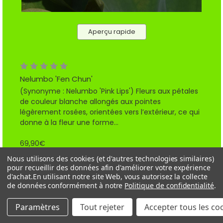
Aperçu rapide
Nelumbo 'Fen Chun'
(Synonyme : Nelumbo 'Pink Lips') Fleurs aux pétales
de couleur blanche allongés aux pointes
légèrement rosées, orientées vers l’extérieur, ce qui
donne à la fleur une forme...
69,90€
Nous utilisons des cookies (et d'autres technologies similaires)
1
2
3
4
5
6
7
8
9
pour recueillir des données afin d'améliorer votre expérience
Précédent
d'achat.
En utilisant notre site Web, vous autorisez la collecte
10
11
Suivant
de données conformément à notre
Politique de confidentialité
.
Paramètres
Tout rejeter
Accepter tous les co