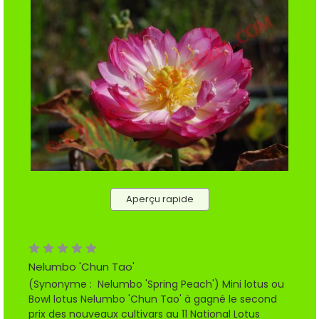
Aperçu rapide
Nelumbo 'Chun Tao'
(Synonyme : Nelumbo 'Spring Peach') Mini lotus ou
Bowl lotus Nelumbo 'Chun Tao' à gagné le second
prix des nouveaux cultivars au 11 National Lotus