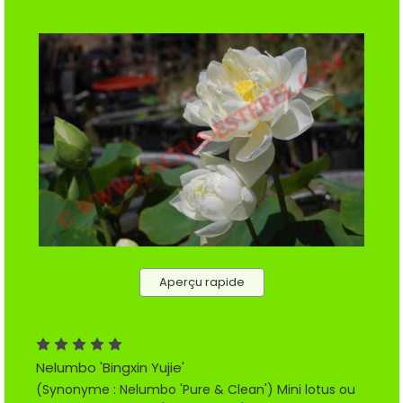
Aperçu rapide
Nelumbo 'Bingxin Yujie'
(Synonyme : Nelumbo 'Pure & Clean') Mini lotus ou