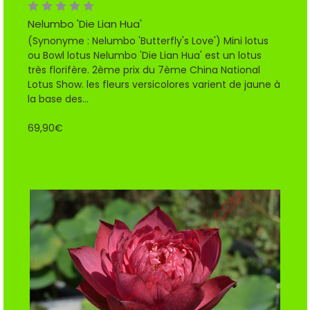
Nelumbo 'Die Lian Hua'
(Synonyme : Nelumbo 'Butterfly's Love') Mini lotus
ou Bowl lotus Nelumbo 'Die Lian Hua' est un lotus
très florifère. 2ème prix du 7ème China National
Lotus Show. les fleurs versicolores varient de jaune à
la base des...
69,90€