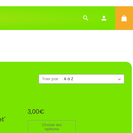
Trier par :
3,00€
t'
Choisir les
options