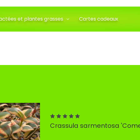
actées et plantes grasses
Cartes cadeaux
Crassula sarmentosa 'Come